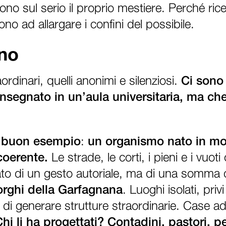
dono sul serio il proprio mestiere. Perché r
no ad allargare i confini del possibile.
ano
rdinari, quelli anonimi e silenziosi.
Ci sono 
 insegnato in un’aula universitaria, ma c
un buon esempio
:
un organismo nato in mo
coerente.
Le strade, le corti, i pieni e i vuot
tato di un gesto autoriale, ma di una somma d
orghi della
Garfagnana
. Luoghi isolati, priv
 di generare strutture straordinarie. Case 
Chi li ha progettati? Contadini, pastori,